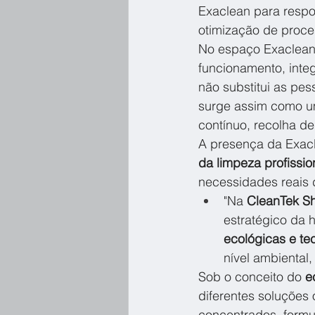
Exaclean para respo
otimização de proces
No espaço Exaclean,
funcionamento, inte
não substitui as pe
surge assim como um
contínuo, recolha de
A presença da Exacl
da limpeza profissio
necessidades reais d
"Na 
CleanTek S
estratégico da 
ecológicas e t
nível ambiental
Sob o conceito do 
e
diferentes soluções o
concentrados, formu