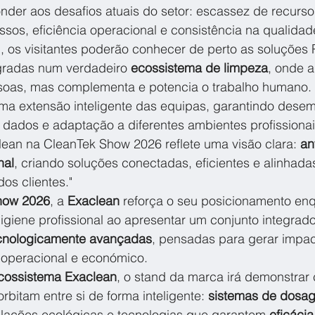
nder aos desafios atuais do setor: escassez de recurs
sos, eficiência operacional e consistência na qualidad
 os visitantes poderão conhecer de perto as soluçõe
gradas num verdadeiro 
ecossistema de limpeza
, onde a
ssoas, mas complementa e potencia o trabalho humano. 
a extensão inteligente das equipas, garantindo dese
 dados e adaptação a diferentes ambientes profissionai
ean na CleanTek Show 2026 reflete uma visão clara: 
an
nal
, criando soluções conectadas, eficientes e alinhada
os clientes."
how 2026
, a 
Exaclean
 reforça o seu posicionamento enq
higiene profissional ao apresentar um conjunto integrad
ecnologicamente avançadas
, pensadas para gerar impact
, operacional e económico.
cossistema Exaclean
, o stand da marca irá demonstrar
rbitam entre si de forma inteligente: 
sistemas de dosa
lações ecológicas e tecnologias que garantem 
eficáci