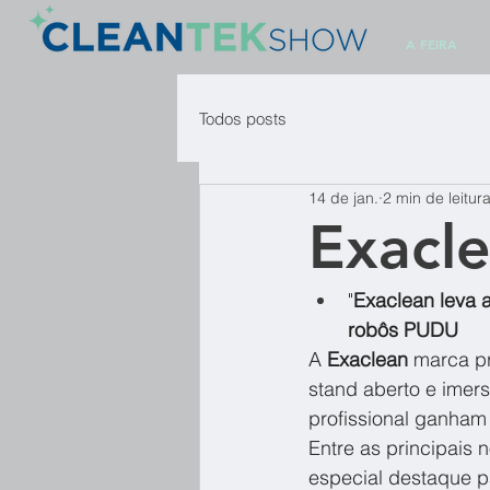
A FEIRA
Todos posts
14 de jan.
2 min de leitur
Exacl
"
Exaclean leva 
robôs PUDU
A 
Exaclean
 marca p
stand aberto e imers
profissional ganham 
Entre as principais 
especial destaque p