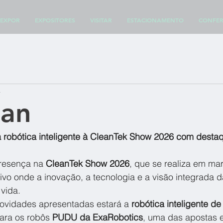
EXPOR
EXPOSITORES
VISITAR
ESTACIONAMENTO
CONFER
a
ean
a robótica inteligente à CleanTek Show 2026 com desta
resença na 
CleanTek Show 2026
, que se realiza em ma
ivo onde a inovação, a tecnologia e a visão integrada d
vida.
novidades apresentadas estará a 
robótica inteligente de
ara os robôs 
PUDU da ExaRobotics
, uma das apostas e