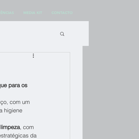
ÊNCIAS
MEDIA KIT
CONTACTO
que para os 
rço, com um 
a higiene 
 limpeza
, com 
stratégicas da 