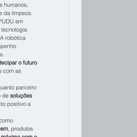
os humanos, 
e da limpeza.
s PUDU em 
 tecnologia 
A robótica 
mpenho 
s.
tecipar o futuro 
s com as 
uanto parceiro 
o de 
soluções 
o positivo a 
 como 
gem
, produtos 
a máxima com o 