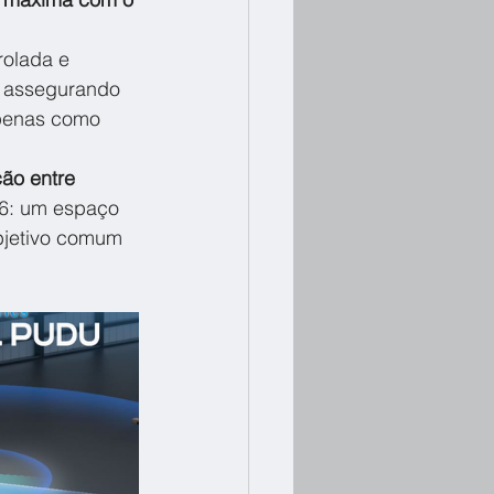
rolada e 
e assegurando 
apenas como 
ção entre 
26: um espaço 
bjetivo comum 